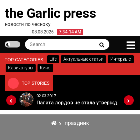
Skip
the Garlic press
to
content
новости по чесноку
08.08.2026
7:34:14 AM
Search
Search
for:
Life
Актуальные статьи
Интервью
TOP CATEGORIES
Карикатуры
Кино
TOP STORIES
02.03.2017
Когда Россия разрешит полеты в Грузию. Позиция Кремля
Палата лордов не стала утверждать законопроект о "брексите"
праздник