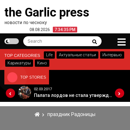
Skip
the Garlic press
to
content
новости по чесноку
08.08.2026
7:34:35 PM
Search
Search
for:
Life
Актуальные статьи
Интервью
TOP CATEGORIES
Карикатуры
Кино
TOP STORIES
02.03.2017
Когда Россия разрешит полеты в Грузию. Позиция Кремля
Палата лордов не стала утверждать законопроект о "брексите"
праздник Радоницы