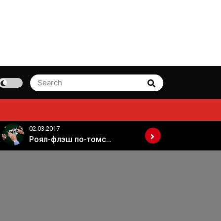
Search
Search
for:
02.03.2017
02.03.2017
Роял-флэш по-томски