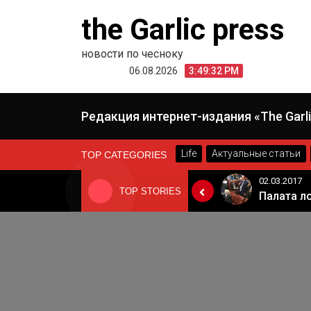
Skip
the Garlic press
to
content
новости по чесноку
06.08.2026
3:49:32 PM
Редакция интернет-издания «The Garli
Life
Актуальные статьи
TOP CATEGORIES
24.06.2019
02.03.2017
TOP STORIES
«Неадекватные вещи творятся». Основатель «Вимм-Билль-Данн» Давид Якобашвили отказался возвращаться в Россию после обысков ФСБ
Когда Россия разрешит полеты в Грузию. Позиция Кремля