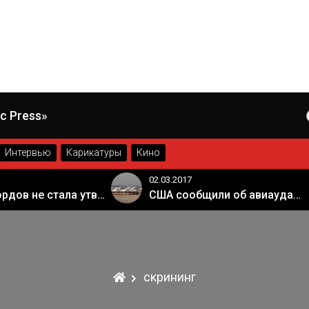
c Press»
Интервью
Карикатуры
Кино
02.03.2017
Палата лордов не стала утверждать законопроект о "брексите"
США сообщили об авиаударе России по арабской коалиции в Сирии
скрининг