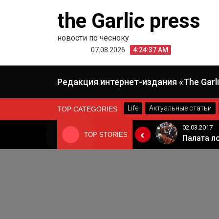
Skip
the Garlic press
to
content
новости по чесноку
07.08.2026
4:24:37 AM
Редакция интернет-издания «The Garli
Life
Актуальные статьи
TOP CATEGORIES
24.06.2019
02.03.2017
TOP STORIES
«Неадекватные вещи творятся». Основатель «Вимм-Билль-Данн» Давид Якобашвили отказался возвращаться в Россию после обысков ФСБ
Когда Россия разрешит полеты в Грузию. Позиция Кремля