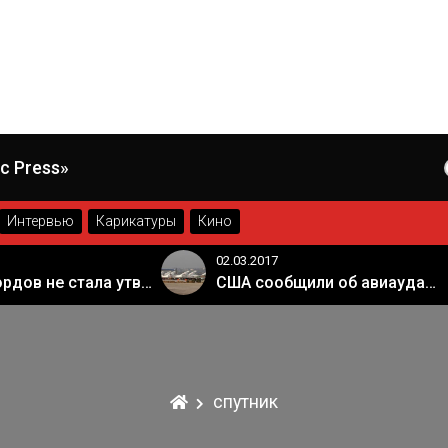
c Press»
Интервью
Карикатуры
Кино
02.03.2017
Палата лордов не стала утверждать законопроект о "брексите"
США сообщили об авиаударе России по арабской коалиции в Сирии
спутник