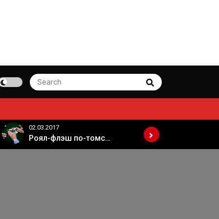
Search
Search
for:
02.03.2017
02.03.2017
Роял-флэш по-томски