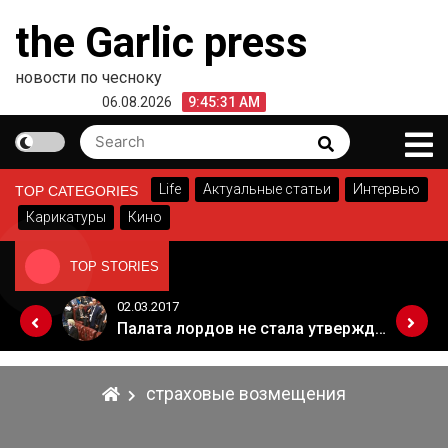
Skip
the Garlic press
to
content
новости по чесноку
06.08.2026
9:45:31 AM
Search
Search
for:
Life
Актуальные статьи
Интервью
TOP CATEGORIES
Карикатуры
Кино
TOP STORIES
02.03.2017
Когда Россия разрешит полеты в Грузию. Позиция Кремля
Палата лордов не стала утверждать законопроект о "брексите"
страховые возмещения