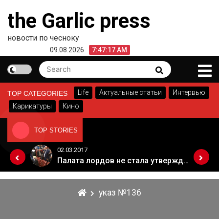
Skip
the Garlic press
to
content
новости по чесноку
09.08.2026
7:47:17 AM
Search
Search
for:
Life
Актуальные статьи
Интервью
TOP CATEGORIES
Карикатуры
Кино
TOP STORIES
02.03.2017
Когда Россия разрешит полеты в Грузию. Позиция Кремля
Палата лордов не стала утверждать законопроект о "брексите"
указ №136