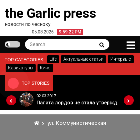
Skip
the Garlic press
to
content
новости по чесноку
05.08.2026
9:59:22 PM
Search
Search
for:
Life
Актуальные статьи
Интервью
TOP CATEGORIES
Карикатуры
Кино
TOP STORIES
02.03.2017
Когда Россия разрешит полеты в Грузию. Позиция Кремля
Палата лордов не стала утверждать законопроект о "брексите"
ул. Коммунистическая