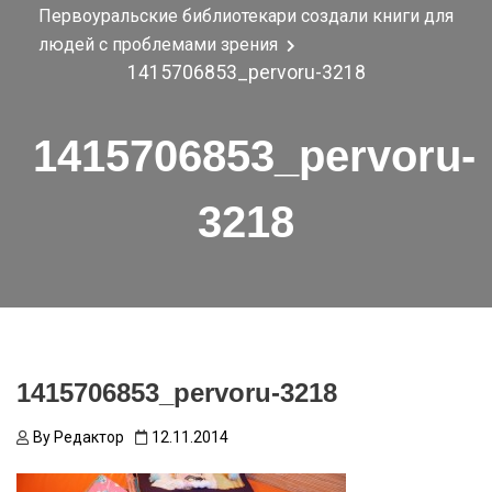
Первоуральские библиотекари создали книги для
людей с проблемами зрения
1415706853_pervoru-3218
1415706853_pervoru-
3218
1415706853_pervoru-3218
By
Редактор
12.11.2014