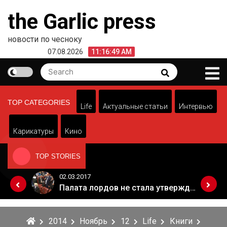
Skip
the Garlic press
to
content
новости по чесноку
07.08.2026
11:16:49 AM
Search
Search
for:
TOP CATEGORIES
Life
Актуальные статьи
Интервью
Карикатуры
Кино
TOP STORIES
02.03.2017
Когда Россия разрешит полеты в Грузию. Позиция Кремля
Палата лордов не стала утверждать законопроект о "брексите"
2014
Ноябрь
12
Life
Книги