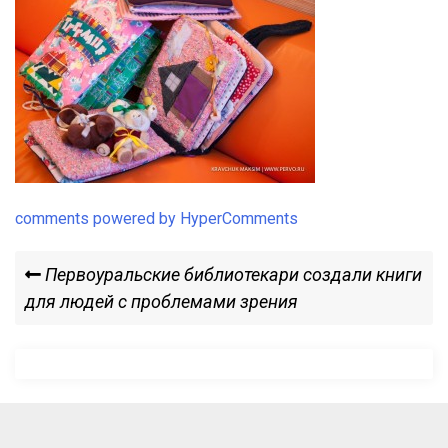
comments powered by HyperComments
Навигация
Previous
Первоуральские библиотекари создали книги
Post
для людей с проблемами зрения
по
записям