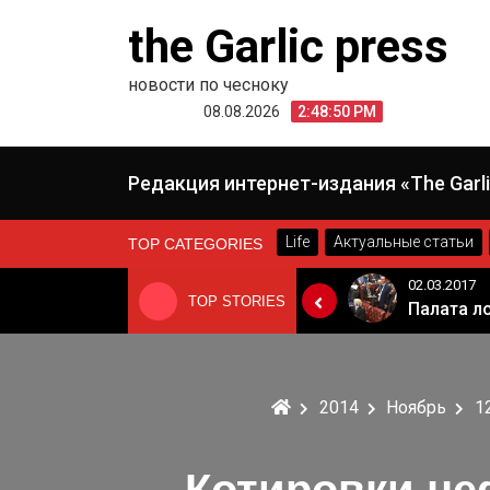
Skip
the Garlic press
to
content
новости по чесноку
08.08.2026
2:48:50 PM
Редакция интернет-издания «The Garli
Life
Актуальные статьи
TOP CATEGORIES
24.06.2019
02.03.2017
TOP STORIES
«Неадекватные вещи творятся». Основатель «Вимм-Билль-Данн» Давид Якобашвили отказался возвращаться в Россию после обысков ФСБ
Когда Россия разрешит полеты в Грузию. Позиция Кремля
2014
Ноябрь
1