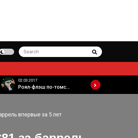
Search
Search
for:
02.03.2017
02.03.2017
Роял-флэш по-томски
аррель впервые за 5 лет