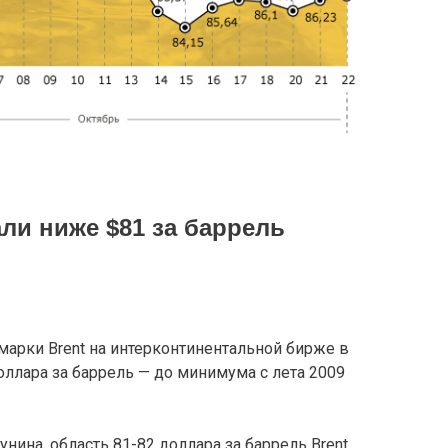
ли ниже $81 за баррель
арки Brent на интерконтинентальной бирже в
доллара за баррель — до минимума с лета 2009
ина, область 81-82 доллара за баррель Brent