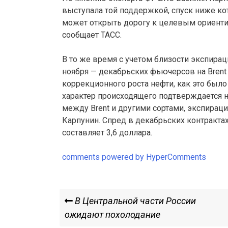
выступала той поддержкой, спуск ниже кот
может открыть дорогу к целевым ориентира
сообщает ТАСС.
В то же время с учетом близости экспирац
ноября — декабрьских фьючерсов на Brent
коррекционного роста нефти, как это было
характер происходящего подтверждается
между Brent и другими сортами, экспираци
Карпунин. Cпред в декабрьских контракта
составляет 3,6 доллара.
comments powered by HyperComments
Навигация
Previous
В Центральной части России
Post
ожидают похолодание
по