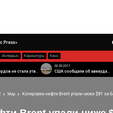
c Press»
Интервью
Карикатуры
Кино
02.03.2017
Палата лордов не стала утверждать законопроект о "брексите"
США сообщили об авиаударе России по арабской коалиции в Сирии
Котировки нефти Brent упали ниже $81 за б
2
Мир