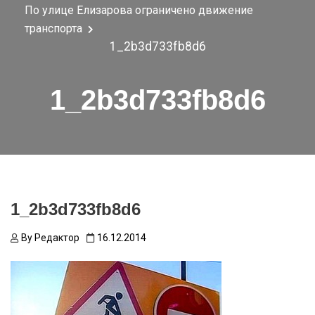
По улице Елизарова ограничено движение
транспорта
1_2b3d733fb8d6
1_2b3d733fb8d6
1_2b3d733fb8d6
By
Редактор
16.12.2014