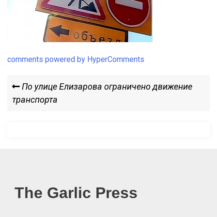
comments powered by HyperComments
Навигация
Previous
По улице Елизарова ограничено движение
Post
транспорта
по
записям
The Garlic Press