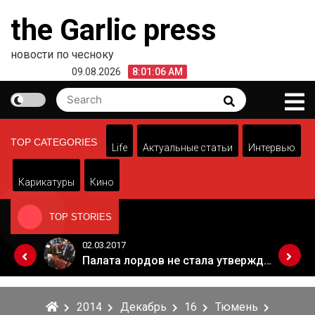
Skip
the Garlic press
to
content
новости по чесноку
09.08.2026
8:01:06 AM
Search
Search
for:
TOP CATEGORIES
Life
Актуальные статьи
Интервью
Карикатуры
Кино
TOP STORIES
02.03.2017
Когда Россия разрешит полеты в Грузию. Позиция Кремля
Палата лордов не стала утверждать законопроект о "брексите"
2014
Декабрь
16
Тюмень