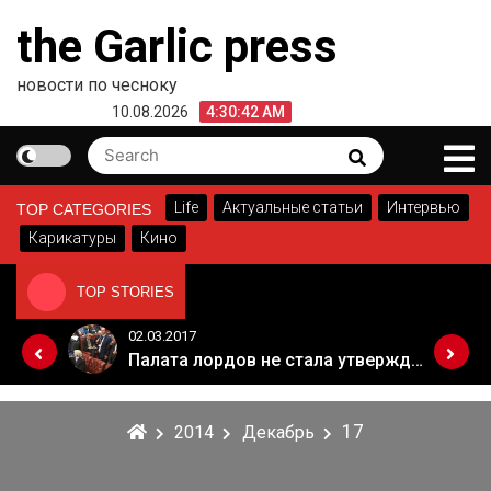
Skip
the Garlic press
to
content
новости по чесноку
10.08.2026
4:30:42 AM
Search
Search
for:
Life
Актуальные статьи
Интервью
TOP CATEGORIES
Карикатуры
Кино
TOP STORIES
02.03.2017
Когда Россия разрешит полеты в Грузию. Позиция Кремля
Палата лордов не стала утверждать законопроект о "брексите"
17
2014
Декабрь