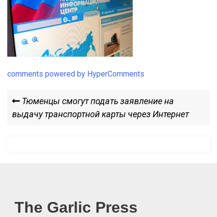
comments powered by HyperComments
Навигация
Previous
Тюменцы смогут подать заявление на
Post
выдачу транспортной карты через Интернет
по
записям
The Garlic Press