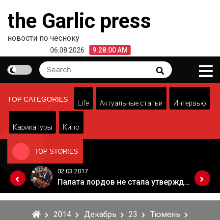
Skip
the Garlic press
to
content
новости по чесноку
06.08.2026
9:28:00 AM
Search
Search
for:
TOP CATEGORIES
Life
Актуальные статьи
Интервью
Карикатуры
Кино
TOP STORIES
02.03.2017
Когда Россия разрешит полеты в Грузию. Позиция Кремля
Палата лордов не стала утверждать законопроект о "брексите"
2014
Декабрь
23
Тюмень