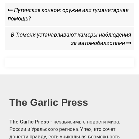
Навигация
Previous
Путинские конвои: оружие или гуманитарная
Post
помощь?
по
Next
В Тюмени устанавливают камеры наблюдения
записям
Post
за автомобилистами
The Garlic Press
The Garlic Press
- независимые новости мира,
России и Уральского региона. У тех, кто хочет
донести правду, есть уникальная возможность