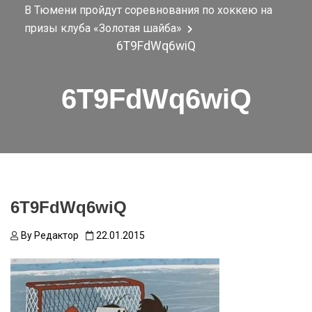
В Тюмени пройдут соревнования по хоккею на
призы клуба «Золотая шайба»
6T9FdWq6wiQ
6T9FdWq6wiQ
6T9FdWq6wiQ
By
Редактор
22.01.2015