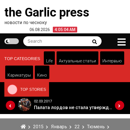
Skip
the Garlic press
to
content
новости по чесноку
06.08.2026
4:05:04 AM
Search
Search
for:
TOP CATEGORIES
Life
Актуальные статьи
Интервью
Карикатуры
Кино
TOP STORIES
02.03.2017
Когда Россия разрешит полеты в Грузию. Позиция Кремля
Палата лордов не стала утверждать законопроект о "брексите"
2015
Январь
22
Тюмень