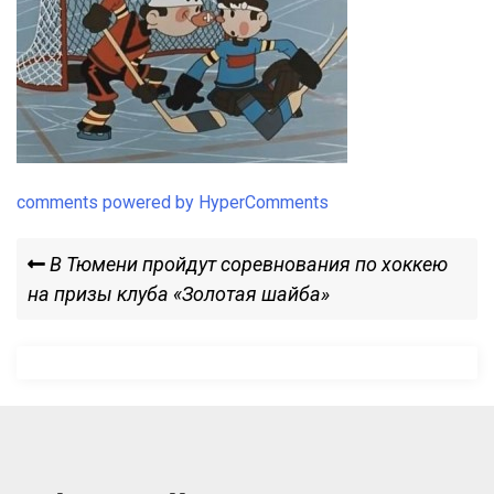
comments powered by HyperComments
Навигация
Previous
В Тюмени пройдут соревнования по хоккею
Post
на призы клуба «Золотая шайба»
по
записям