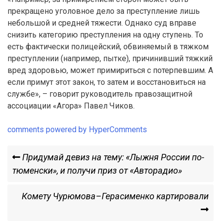
прекращено уголовное дело за преступление лишь
небольшой и средней тяжести. Однако суд вправе
снизить категорию преступления на одну ступень. То
есть фактически полицейский, обвиняемый в тяжком
преступлении (например, пытке), причинивший тяжкий
вред здоровью, может примириться с потерпевшим. А
если примут этот закон, то затем и восстановиться на
службе», – говорит руководитель правозащитной
ассоциации «Агора» Павел Чиков.
comments powered by HyperComments
Навигация
Previous
Придумай девиз на тему: «Лыжня России по-
Post
тюменски», и получи приз от «Авторадио»
по
Next
Комету Чурюмова–Герасименко картировали
записям
Post