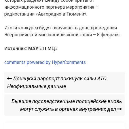
которых разделят между собой призы от
информационного партнера мероприятия –
радиостанции «Авторадио в Тюмени».
Итоги конкурса будут озвучены в день проведения
Всероссийской массовой лыжной гонки – 8 февраля.
Источник: МАУ «ТГМЦ»
comments powered by HyperComments
Навигация
Previous
Донецкий аэропорт покинули силы АТО.
Post
Неофициальные данные
по
Next
Бывшие подследственные полицейские вновь
записям
Post
могут служить в органах внутренних дел