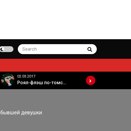
Search
Search
for:
02.03.2017
02.03.2017
Роял-флэш по-томски
й бывшей девушки