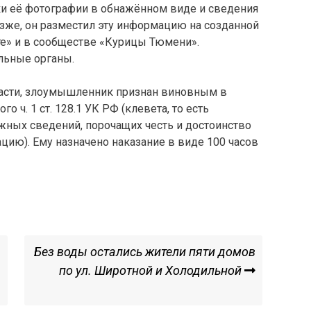
и её фотографии в обнажённом виде и сведения
озже, он разместил эту информацию на созданной
те» и в сообществе «Курицы Тюмени».
льные органы.
ласти, злоумышленник признан виновным в
 ч. 1 ст. 128.1 УК РФ (клевета, то есть
жных сведений, порочащих честь и достоинство
цию). Ему назначено наказание в виде 100 часов
Next
Без воды остались жители пяти домов
Post
по ул. Широтной и Холодильной