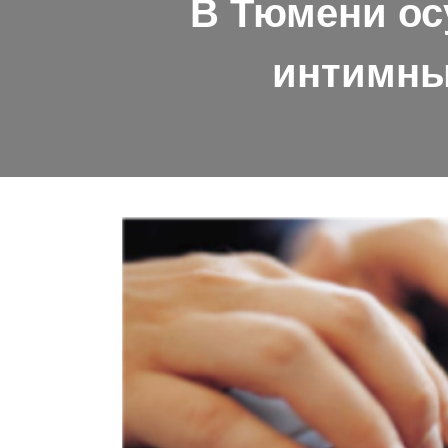
В Тюмени ос
интимны