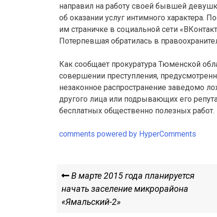
направил на работу своей бывшей девушк
об оказании услуг интимного характера. П
им страничке в социальной сети «ВКонтак
Потерпевшая обратилась в правоохраните
Как сообщает прокуратура Тюменской об
совершении преступления, предусмотренного
незаконное распространение заведомо ло
другого лица или подрывающих его репута
бесплатных общественно полезных работ.
comments powered by HyperComments
Навигация
Previous
В марте 2015 года планируется
Post
начать заселение микрорайона
по
«Ямальский-2»