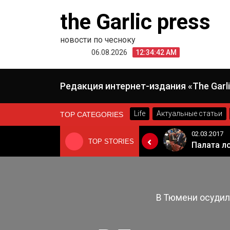
Skip
the Garlic press
to
content
новости по чесноку
06.08.2026
12:34:43 AM
Редакция интернет-издания «The Garli
Life
Актуальные статьи
TOP CATEGORIES
24.06.2019
02.03.2017
TOP STORIES
«Неадекватные вещи творятся». Основатель «Вимм-Билль-Данн» Давид Якобашвили отказался возвращаться в Россию после обысков ФСБ
Когда Россия разрешит полеты в Грузию. Позиция Кремля
В Тюмени осудил