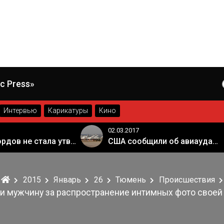
c Press»
Интервью
Карикатуры
Кино
02.03.2017
Палата лордов не стала утверждать законопроект о "брексите"
США сообщили об авиаударе России по арабской коалиции в Сирии
2015
Январь
26
Тюмень
Происшествия
и мужчину за распространение интимных фото свое