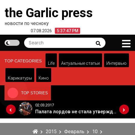
Skip
the Garlic press
to
content
новости по чесноку
07.08.2026
5:37:47 PM
Search
Search
for:
TOP CATEGORIES
Life
Актуальные статьи
Интервью
Карикатуры
Кино
TOP STORIES
02.03.2017
Когда Россия разрешит полеты в Грузию. Позиция Кремля
Палата лордов не стала утверждать законопроект о "брексите"
2015
Февраль
10