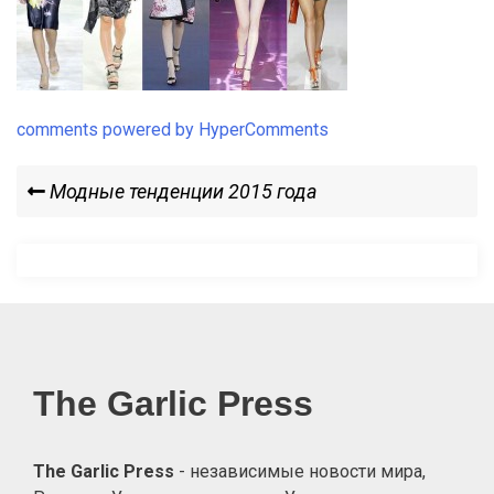
comments powered by HyperComments
Навигация
Previous
Модные тенденции 2015 года
Post
по
записям
The Garlic Press
The Garlic Press
- независимые новости мира,