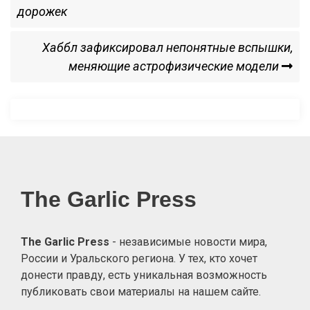
Post
дорожек
по
Next
Хаббл зафиксировал непонятные вспышки,
записям
Post
меняющие астрофизические модели
The Garlic Press
The Garlic Press
- независимые новости мира,
России и Уральского региона. У тех, кто хочет
донести правду, есть уникальная возможность
публиковать свои материалы на нашем сайте.