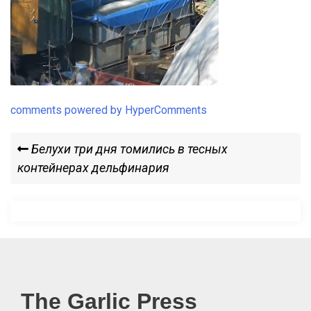
comments powered by HyperComments
Навигация
Previous
Белухи три дня томились в тесных
Post
контейнерах дельфинария
по
записям
The Garlic Press