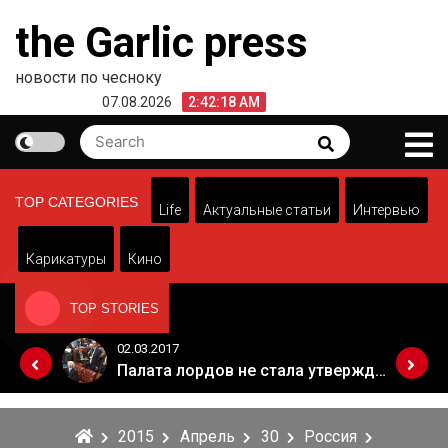
Skip
the Garlic press
to
content
новости по чесноку
07.08.2026
2:42:18 AM
Search
Search
for:
TOP CATEGORIES
Life
Актуальные статьи
Интервью
Карикатуры
Кино
TOP STORIES
02.03.2017
Когда Россия разрешит полеты в Грузию. Позиция Кремля
Палата лордов не стала утверждать законопроект о "брексите"
2015
Апрель
30
Россия