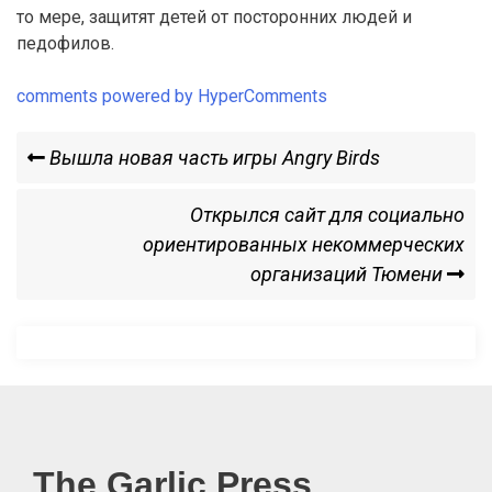
то мере, защитят детей от посторонних людей и
педофилов.
comments powered by HyperComments
Навигация
Previous
Вышла новая часть игры Angry Birds
Post
по
Next
Открылся сайт для социально
Post
ориентированных некоммерческих
записям
организаций Тюмени
The Garlic Press