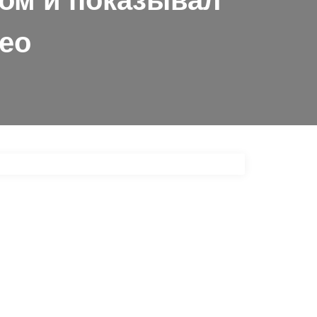
ом и показывал
ео