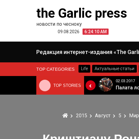
Skip
the Garlic press
to
content
новости по чесноку
09.08.2026
6:24:11 AM
Редакция интернет-издания «The Garli
Life
Актуальные статьи
TOP CATEGORIES
24.06.2019
02.03.2017
TOP STORIES
«Неадекватные вещи творятся». Основатель «Вимм-Билль-Данн» Давид Якобашвили отказался возвращаться в Россию после обысков ФСБ
Когда Россия разрешит полеты в Грузию. Позиция Кремля
2015
Август
5
Ми