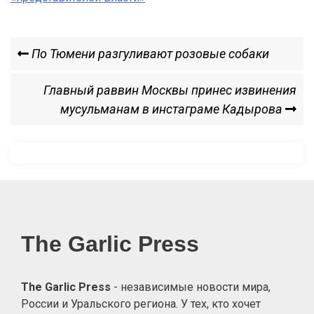
Навигация
Previous
По Тюмени разгуливают розовые собаки
Post
по
Next
Главный раввин Москвы принес извинения
Post
мусульманам в инстаграме Кадырова
записям
The Garlic Press
The Garlic Press
- независимые новости мира,
России и Уральского региона. У тех, кто хочет