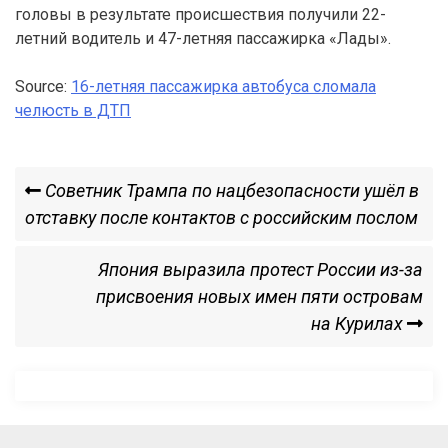
головы в результате происшествия получили 22-
летний водитель и 47-летняя пассажирка «Лады».
Source:
16-летняя пассажирка автобуса сломала
челюсть в ДТП
Навигация
Previous
Советник Трампа по нацбезопасности ушёл в
Post
отставку после контактов с российским послом
по
Next
Япония выразила протест России из-за
записям
Post
присвоения новых имен пяти островам
на Курилах