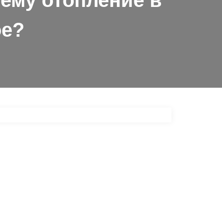
ему отопление в
ое?