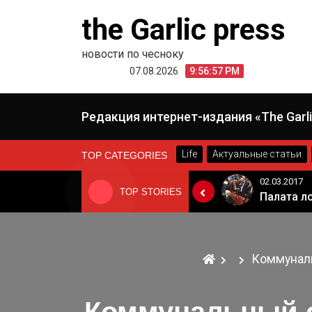
Skip
the Garlic press
to
content
новости по чесноку
07.08.2026
9:56:57 PM
Редакция интернет-издания «The Garli
Life
Актуальные статьи
TOP CATEGORIES
24.06.2019
02.03.2017
TOP STORIES
«Неадекватные вещи творятся». Основатель «Вимм-Билль-Данн» Давид Якобашвили отказался возвращаться в Россию после обысков ФСБ
Когда Россия разрешит полеты в Грузию. Позиция Кремля
Коммуналь