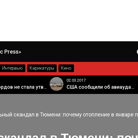
c Press»
Интервью
Карикатуры
Кино
02.03.2017
Палата лордов не стала утверждать законопроект о "брексите"
США сообщили об авиаударе России по арабской коалиции в Сирии
ный скандал в Тюмени: почему отопление в январе 