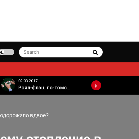
Search
Search
for:
02.03.2017
02.03.2017
Роял-флэш по-томски
подорожало вдвое?