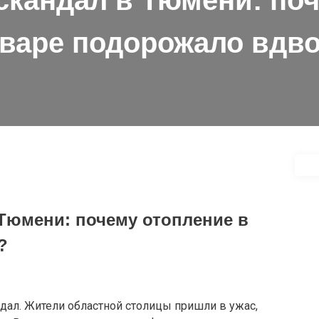
кандал в Тюмени: поч
варе подорожало вдв
Тюмени: почему отопление в
?
дал. Жители областной столицы пришли в ужас,