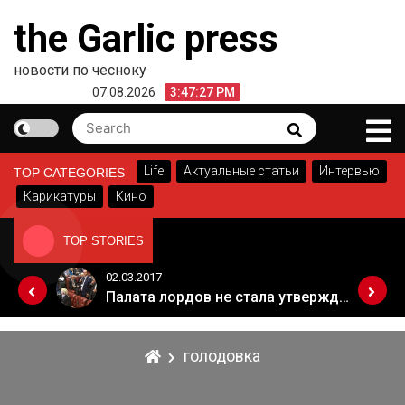
Skip
the Garlic press
to
content
новости по чесноку
07.08.2026
3:47:27 PM
Search
Search
for:
Life
Актуальные статьи
Интервью
TOP CATEGORIES
Карикатуры
Кино
TOP STORIES
02.03.2017
Когда Россия разрешит полеты в Грузию. Позиция Кремля
Палата лордов не стала утверждать законопроект о "брексите"
голодовка