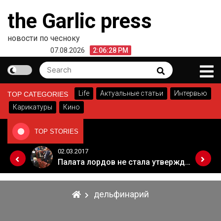
Skip
the Garlic press
to
content
новости по чесноку
07.08.2026
2:06:29 PM
Search
Search
for:
Life
Актуальные статьи
Интервью
TOP CATEGORIES
Карикатуры
Кино
TOP STORIES
02.03.2017
Когда Россия разрешит полеты в Грузию. Позиция Кремля
Палата лордов не стала утверждать законопроект о "брексите"
дельфинарий