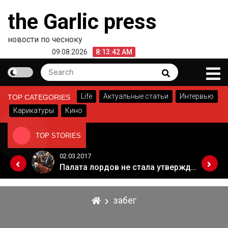
Skip
the Garlic press
to
content
новости по чесноку
09.08.2026
8:13:42 AM
Search
Search
for:
Life
Актуальные статьи
Интервью
TOP CATEGORIES
Карикатуры
Кино
TOP STORIES
02.03.2017
Когда Россия разрешит полеты в Грузию. Позиция Кремля
Палата лордов не стала утверждать законопроект о "брексите"
забег