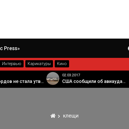
c Press»
Интервью
Карикатуры
Кино
02.03.2017
Палата лордов не стала утверждать законопроект о "брексите"
США сообщили об авиаударе России по арабской коалиции в Сирии
клещи