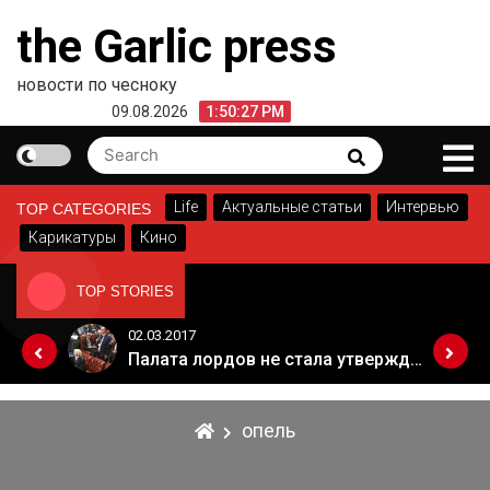
Skip
the Garlic press
to
content
новости по чесноку
09.08.2026
1:50:27 PM
Search
Search
for:
Life
Актуальные статьи
Интервью
TOP CATEGORIES
Карикатуры
Кино
TOP STORIES
02.03.2017
Когда Россия разрешит полеты в Грузию. Позиция Кремля
Палата лордов не стала утверждать законопроект о "брексите"
опель