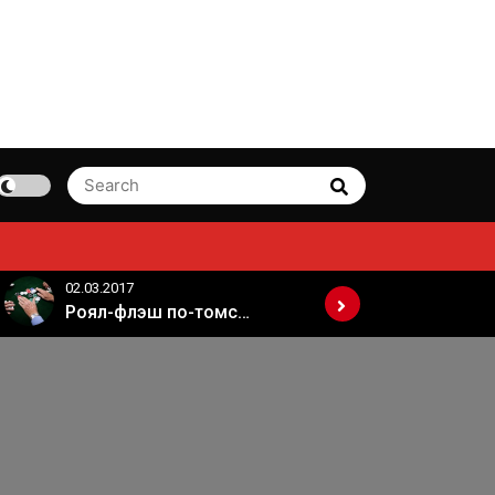
Search
Search
for:
02.03.2017
02.03.2017
Роял-флэш по-томски