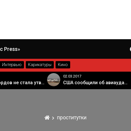
c Press»
Интервью
Карикатуры
Кино
02.03.2017
Палата лордов не стала утверждать законопроект о "брексите"
США сообщили об авиаударе России по арабской коалиции в Сирии
проститутки