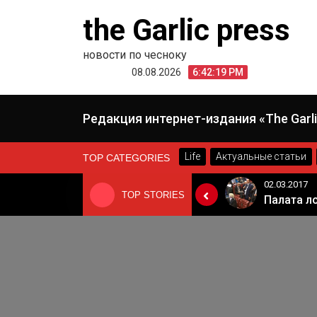
Skip
the Garlic press
to
content
новости по чесноку
08.08.2026
6:42:19 PM
Редакция интернет-издания «The Garli
Life
Актуальные статьи
TOP CATEGORIES
24.06.2019
02.03.2017
TOP STORIES
«Неадекватные вещи творятся». Основатель «Вимм-Билль-Данн» Давид Якобашвили отказался возвращаться в Россию после обысков ФСБ
Когда Россия разрешит полеты в Грузию. Позиция Кремля