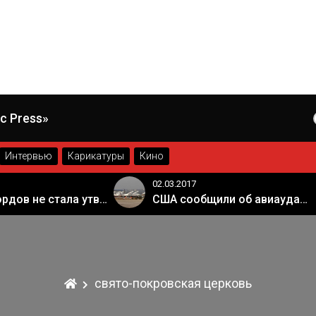
c Press»
Интервью
Карикатуры
Кино
02.03.2017
Палата лордов не стала утверждать законопроект о "брексите"
США сообщили об авиаударе России по арабской коалиции в Сирии
свято-покровская церковь