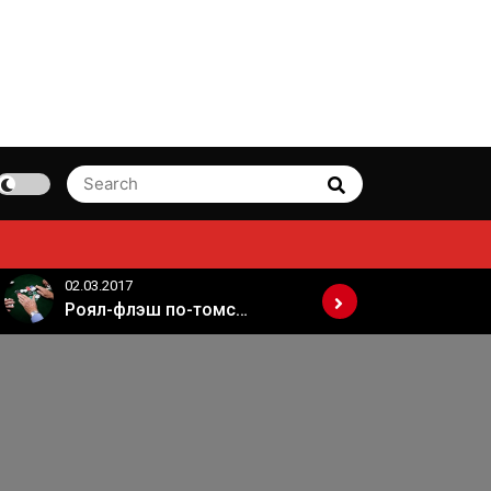
Search
Search
for:
02.03.2017
02.03.2017
Роял-флэш по-томски