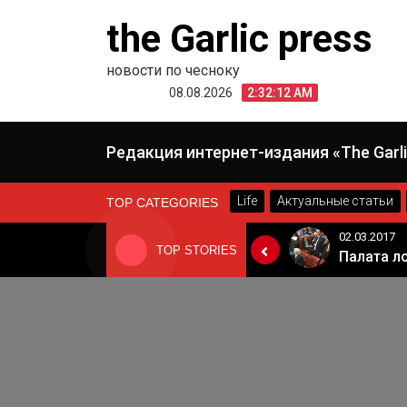
Skip
the Garlic press
to
content
новости по чесноку
08.08.2026
2:32:12 AM
Редакция интернет-издания «The Garli
Life
Актуальные статьи
TOP CATEGORIES
24.06.2019
02.03.2017
TOP STORIES
«Неадекватные вещи творятся». Основатель «Вимм-Билль-Данн» Давид Якобашвили отказался возвращаться в Россию после обысков ФСБ
Когда Россия разрешит полеты в Грузию. Позиция Кремля