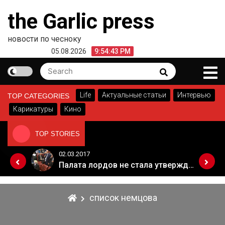
Skip
the Garlic press
to
content
новости по чесноку
05.08.2026
9:54:43 PM
Search
Search
for:
Life
Актуальные статьи
Интервью
TOP CATEGORIES
Карикатуры
Кино
TOP STORIES
02.03.2017
Когда Россия разрешит полеты в Грузию. Позиция Кремля
Палата лордов не стала утверждать законопроект о "брексите"
список немцова