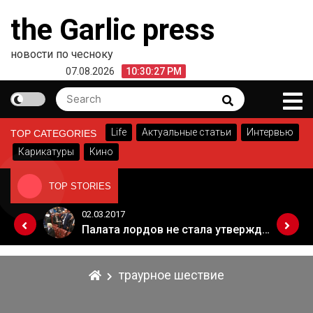
Skip
the Garlic press
to
content
новости по чесноку
07.08.2026
10:30:27 PM
Search
Search
for:
Life
Актуальные статьи
Интервью
TOP CATEGORIES
Карикатуры
Кино
TOP STORIES
02.03.2017
Когда Россия разрешит полеты в Грузию. Позиция Кремля
Палата лордов не стала утверждать законопроект о "брексите"
траурное шествие