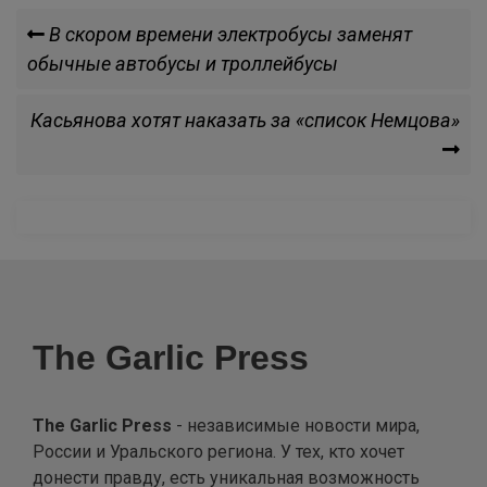
Навигация
Previous
В скором времени электробусы заменят
Post
обычные автобусы и троллейбусы
по
Next
Касьянова хотят наказать за «список Немцова»
записям
Post
The Garlic Press
The Garlic Press
- независимые новости мира,
России и Уральского региона. У тех, кто хочет
донести правду, есть уникальная возможность